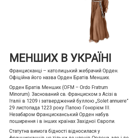
МЕНШИХ В УКРАЇНІ
Францисканці – католицький жебрачий Орден.
Офіційна його назва Орден Братів Менших.
Орден Братів Менших (OFM – Ordo Fratrum
Minorum). Заснований св. Франциском з Асізі в
Італії в 1209 і затверджений буллою „Solet annuere”
29 листопада 1223 року Папою Гонорієм ІІІ.
Незабаром Францисканський Орден набув
поширення і в інших країнах Західної Європи.
Статутна вимога бідності відносилася у
францисканців не тільки до членів Ордена, але і до