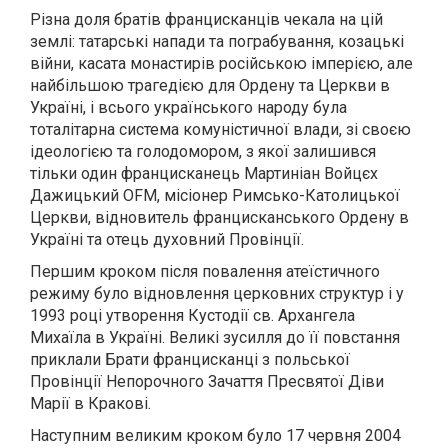
Різна доля братів францисканців чекала на цій
землі: татарські напади та пограбування, козацькі
війни, касата монастирів російською імперією, але
найбільшою трагедією для Ордену та Церкви в
Україні, і всього українського народу була
тоталітарна система комуністичної влади, зі своєю
ідеологією та голодомором, з якої залишився
тільки один францисканець Мартиніан Войцєх
Дажицький OFM, місіонер Римсько-Католицької
Церкви, відновитель францисканського Ордену в
Україні та отець духовний Провінції.
Першим кроком після повалення атеїстичного
режиму було відновлення церковних структур і у
1993 році утворення Кустодії св. Архангела
Михаїла в Україні. Великі зусилля до її повстання
приклали Брати францисканці з польської
Провінції Непорочного Зачаття Пресвятої Діви
Марії в Кракові.
Наступним великим кроком було 17 червня 2004