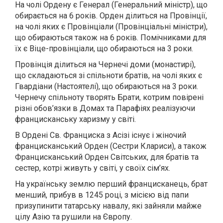
На чолі Ордену є Генерал (Генеральний міністр), що
обирається на 6 років. Орден ділиться на Провінції,
на чолі яких є Провінціали (Провінціальні міністри),
що обираються також на 6 років. Помічниками для
їх є Віце-провінціали, що обираються на 3 роки.
Провінція ділиться на Чернечі доми (монастирі),
що складаються зі спільноти братів, на чолі яких є
Гвардіани (Настоятелі), що обираються на 3 роки.
Чернечу спільноту творять Брати, котрим повірені
різні обов’язки в Домах та Парафіях реалізуючи
францисканську харизму у світі.
В Ордені Св. Франциска з Асізі існує і жіночий
францисканський Орден (Сестри Клариси), а також
Францисканський Орден Світських, для братів та
сестер, котрі живуть у світі, у своїх сім’ях.
На українську землю перший францисканець, брат
менший, прибув в 1245 році, з місією від папи
призупинити татарську навалу, які зайняли майже
цілу Азію та рушили на Європу.