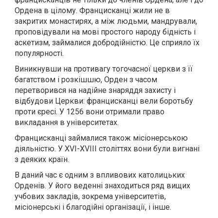
Ордена в цілому. Францисканці жили не в
закритих монастирях, а між людьми, мандрували,
проповідували на мові простого народу бідність і
аскетизм, займалися добродійністю. Це сприяло їх
популярності.
Виникнувши на противагу тогочасної церкви з її
багатством і розкішшю, Орден з часом
перетворився на надійне знаряддя захисту і
відбудови Церкви: францисканці вели боротьбу
проти єресі. У 1256 вони отримали право
викладання в університетах.
Францисканці займалися також місіонерською
діяльністю. У XVI-XVIII століттях вони були вигнані
з деяких країн.
В даний час є одним з впливових католицьких
Орденів. У його веденні знаходиться ряд вищих
учбових закладів, зокрема університетів,
місіонерські і благодійні організації, і інше.