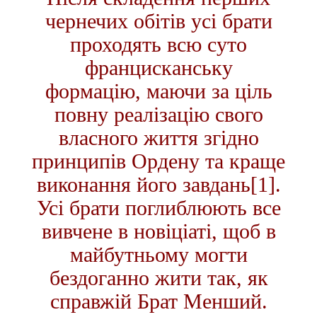
чернечих обітів усі брати
проходять всю суто
францисканську
формацію, маючи за ціль
повну реалізацію свого
власного життя згідно
принципів Ордену та краще
виконання його завдань
[1]
.
Усі брати поглиблюють все
вивчене в новіціаті, щоб в
майбутньому могти
бездоганно жити так, як
справжій Брат Менший.