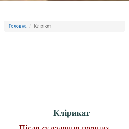
Головна
Клірікат
Клірикат
Після складення перших