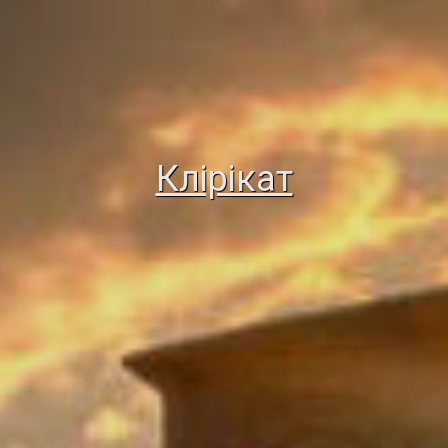
Клірікат